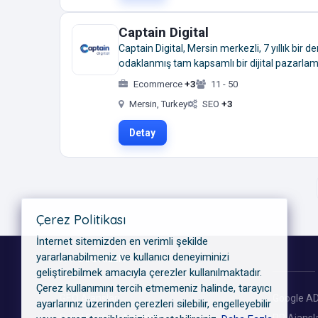
Captain Digital
Captain Digital, Mersin merkezli, 7 yıllık bir
odaklanmış tam kapsamlı bir dijital pazarlama 
Ecommerce
+3
11 - 50
Mersin, Turkey
SEO
+3
Detay
Çerez Politikası
İnternet sitemizden en verimli şekilde
yararlanabilmeniz ve kullanıcı deneyiminizi
KATEGORILER
geliştirebilmek amacıyla çerezler kullanılmaktadır.
Çerez kullanımını tercih etmemeniz halinde, tarayıcı
GEO Ajansları
Google AD
ayarlarınız üzerinden çerezleri silebilir, engelleyebilir
Dijital Reklam Ajansları
PR Ajansla