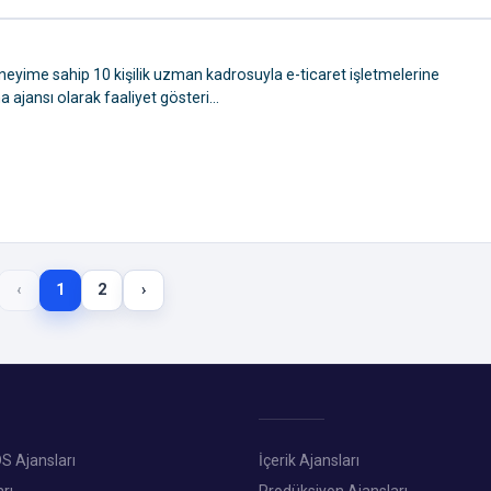
 deneyime sahip 10 kişilik uzman kadrosuyla e-ticaret işletmelerine
ajansı olarak faaliyet gösteri...
‹
1
2
›
S Ajansları
İçerik Ajansları
rı
Prodüksiyon Ajansları