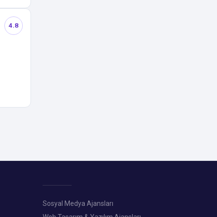
4.8
Sosyal Medya Ajansları
Web Tasarım & Yazılım Ajansları