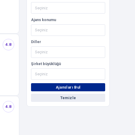
Ajans konumu
Diller
4.8
Şirket büyüklüğü
Ajansları Bul
Temizle
4.8