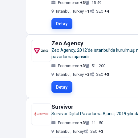
Ecommerce
+3
15-49
Istanbul, Turkey
+1
SEO
+4
Detay
Zeo Agency
Zeo Agency, 2012’de İstanbul’da kurulmuş; me
pazarlama ajansıdır.
Ecommerce
+3
51 - 200
Istanbul, Turkey
+2
SEO
+3
Detay
Survivor
Survivor Dijital Pazarlama Ajansı, 2019 yılın
Ecommerce
+3
11 - 50
Istanbul, Turkey
SEO
+3