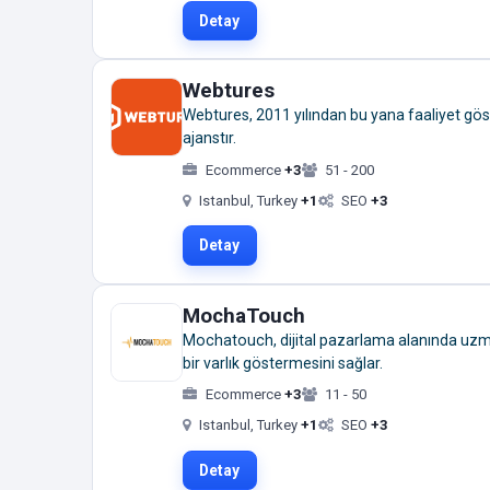
Detay
Webtures
Webtures, 2011 yılından bu yana faaliyet gös
ajanstır.
Ecommerce
+3
51 - 200
Istanbul, Turkey
+1
SEO
+3
Detay
MochaTouch
Mochatouch, dijital pazarlama alanında uzmanl
bir varlık göstermesini sağlar.
Ecommerce
+3
11 - 50
Istanbul, Turkey
+1
SEO
+3
Detay