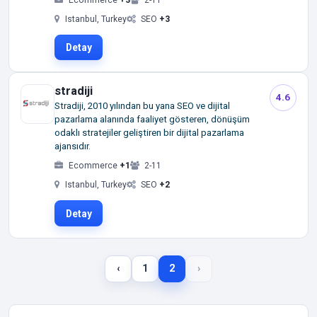
Istanbul, Turkey
SEO
+3
Detay
stradiji
4.6
Stradiji, 2010 yılından bu yana SEO ve dijital
pazarlama alanında faaliyet gösteren, dönüşüm
odaklı stratejiler geliştiren bir dijital pazarlama
ajansıdır.
Ecommerce
+1
2-11
Istanbul, Turkey
SEO
+2
Detay
‹
1
2
›