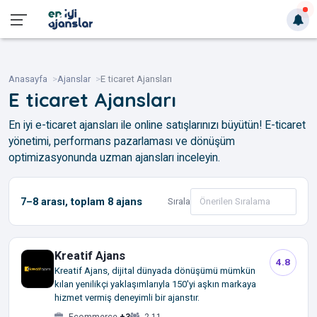
Anasayfa
Ajanslar
E ticaret Ajansları
E ticaret Ajansları
En iyi e-ticaret ajansları ile online satışlarınızı büyütün! E-ticaret
yönetimi, performans pazarlaması ve dönüşüm
optimizasyonunda uzman ajansları inceleyin.
7–8
arası, toplam
8
ajans
Sırala
Kreatif Ajans
4.8
Kreatif Ajans, dijital dünyada dönüşümü mümkün
kılan yenilikçi yaklaşımlarıyla 150'yi aşkın markaya
hizmet vermiş deneyimli bir ajanstır.
Ecommerce
+3
2-11