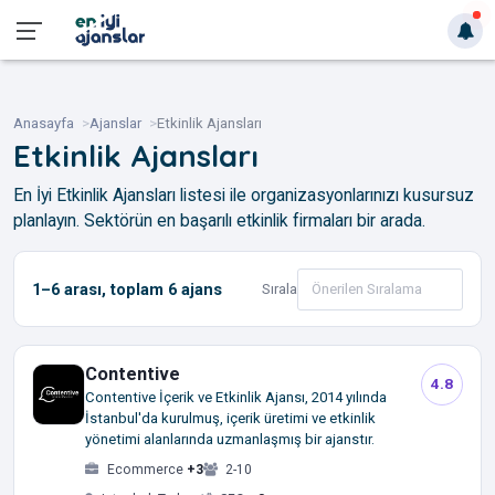
Anasayfa
Ajanslar
Etkinlik Ajansları
Etkinlik Ajansları
En İyi Etkinlik Ajansları listesi ile organizasyonlarınızı kusursuz
planlayın. Sektörün en başarılı etkinlik firmaları bir arada.
1–6
arası, toplam
6
ajans
Sırala
Contentive
4.8
Contentive İçerik ve Etkinlik Ajansı, 2014 yılında
İstanbul'da kurulmuş, içerik üretimi ve etkinlik
yönetimi alanlarında uzmanlaşmış bir ajanstır.
Ecommerce
+3
2-10