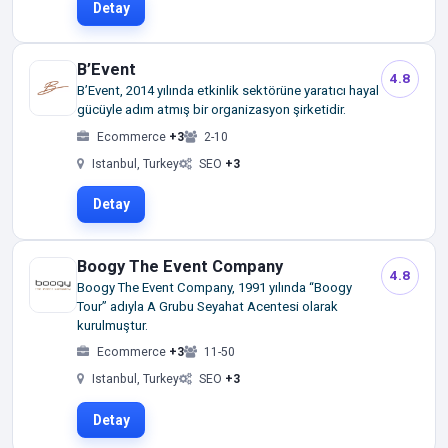
Detay
B’Event
4.8
B’Event, 2014 yılında etkinlik sektörüne yaratıcı hayal
gücüyle adım atmış bir organizasyon şirketidir.
Ecommerce
+3
2-10
Istanbul, Turkey
SEO
+3
Detay
Boogy The Event Company
4.8
Boogy The Event Company, 1991 yılında “Boogy
Tour” adıyla A Grubu Seyahat Acentesi olarak
kurulmuştur.
Ecommerce
+3
11-50
Istanbul, Turkey
SEO
+3
Detay