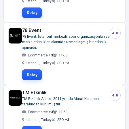
Istanbul, Turkey
SEO
+3
Detay
78 Event
4.8
78 Event, İstanbul merkezli, spor organizasyonları ve
marka etkinlikleri alanında uzmanlaşmış bir etkinlik
ajansıdır.
Ecommerce
+3
11-50
Istanbul, Turkey
SEO
+3
Detay
TM Etkinlik
4.8
TM Etkinlik Ajansı, 2011 yılında Murat Kalaman
tarafından kurulmuştur.
Ecommerce
+3
11-50
Istanbul, Turkey
SEO
+3