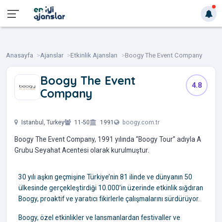
Anasayfa
Ajanslar
Etkinlik Ajansları
Boogy The Event Company
Boogy The Event
4.8
Company
‎ ‎ ‎ ‎ ‎ ‎
Istanbul, Turkey
11-50
1991
boogy.com.tr
Boogy The Event Company, 1991 yılında “Boogy Tour” adıyla A
Grubu Seyahat Acentesi olarak kurulmuştur.
30 yılı aşkın geçmişine Türkiye’nin 81 ilinde ve dünyanın 50
ülkesinde gerçekleştirdiği 10.000’in üzerinde etkinlik sığdıran
Boogy, proaktif ve yaratıcı fikirlerle çalışmalarını sürdürüyor.
Boogy, özel etkinlikler ve lansmanlardan festivaller ve