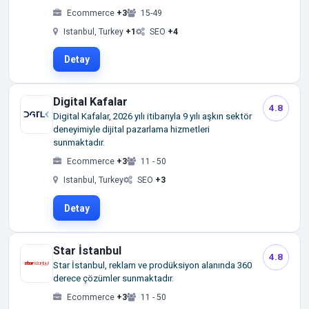
Ecommerce
+3
15-49
Istanbul, Turkey
+1
SEO
+4
Detay
Digital Kafalar
4.8
Digital Kafalar, 2026 yılı itibarıyla 9 yılı aşkın sektör
deneyimiyle dijital pazarlama hizmetleri
sunmaktadır.
Ecommerce
+3
11 - 50
Istanbul, Turkey
SEO
+3
Detay
Star İstanbul
4.8
Star İstanbul, reklam ve prodüksiyon alanında 360
derece çözümler sunmaktadır.
Ecommerce
+3
11 - 50