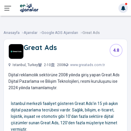
Anasayfa
Ajanslar
Google ADS Ajansları
Great Ads
Great Ads
4.8
‎ ‎ ‎
Istanbul, Turkey
2-10
2008
www.greatads.com.tr
Dijital reklamcılık sektörüne 2008 yılında giriş yapan Great Ads
Dijital Pazarlama ve Bilişim Teknolojileri, resmi kuruluşunu ise
2024 yılında tamamlamıştır.
İstanbul merkezli faaliyet gösteren Great Ads’in 15 yılı aşkın
dijital pazarlama tecrübesi vardır. Sağlık, bilişim, e-ticaret,
lojistik, inşaat ve otomotiv gibi 10’dan fazla sektöre dijital
çözümler sunan Great Ads, 120’den fazla müşteriye hizmet
vermiştir.