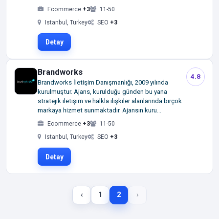
Ecommerce
+3
11-50
Istanbul, Turkey
SEO
+3
Detay
Brandworks
4.8
Brandworks İletişim Danışmanlığı, 2009 yılında
kurulmuştur. Ajans, kurulduğu günden bu yana
stratejik iletişim ve halkla ilişkiler alanlarında birçok
markaya hizmet sunmaktadır. Ajansın kuru...
Ecommerce
+3
11-50
Istanbul, Turkey
SEO
+3
Detay
‹
1
2
›