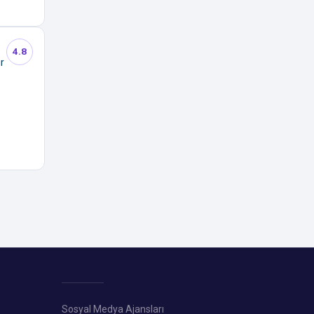
4.8
r
Sosyal Medya Ajansları