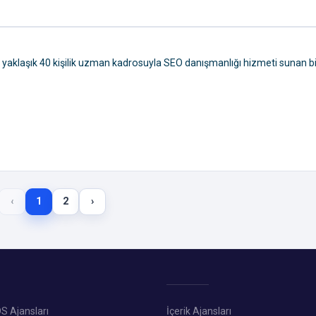
 yaklaşık 40 kişilik uzman kadrosuyla SEO danışmanlığı hizmeti sunan bi
‹
1
2
›
S Ajansları
İçerik Ajansları