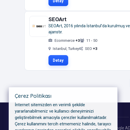
Detay
SEOArt
SEOArt, 2016 yılında İstanbul’da kurulmuş ve
ajanstır.
Ecommerce
+3
11 - 50
Istanbul, Turkey
SEO
+3
Detay
Çerez Politikası
İnternet sitemizden en verimli şekilde
yararlanabilmeniz ve kullanıcı deneyiminizi
KATEGORILER
geliştirebilmek amacıyla çerezler kullanılmaktadır.
Çerez kullanımını tercih etmemeniz halinde, tarayıcı
GEO Ajansları
Google AD