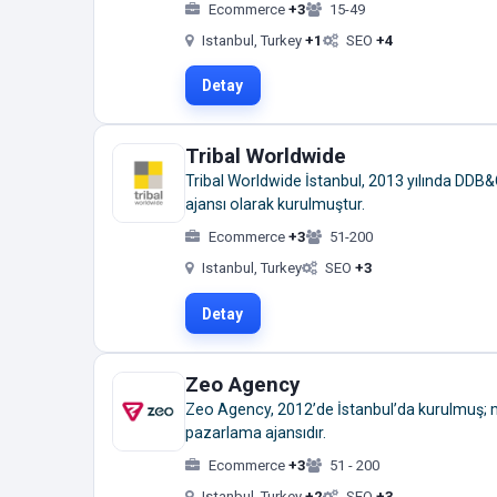
Ecommerce
+3
15-49
Istanbul, Turkey
+1
SEO
+4
Detay
Tribal Worldwide
Tribal Worldwide İstanbul, 2013 yılında DDB&C
ajansı olarak kurulmuştur.
Ecommerce
+3
51-200
Istanbul, Turkey
SEO
+3
Detay
Zeo Agency
Zeo Agency, 2012’de İstanbul’da kurulmuş; me
pazarlama ajansıdır.
Ecommerce
+3
51 - 200
Istanbul, Turkey
+2
SEO
+3