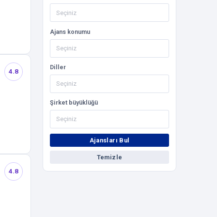
Ajans konumu
Diller
4.8
Şirket büyüklüğü
Ajansları Bul
Temizle
4.8