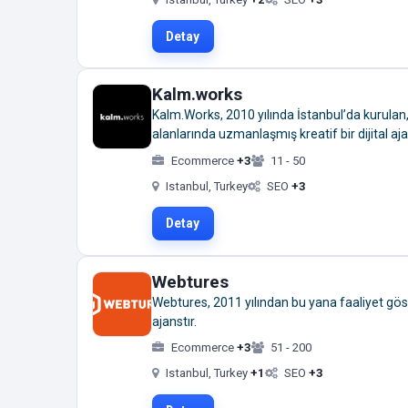
Detay
Kalm.works
Kalm.Works, 2010 yılında İstanbul’da kurulan,
alanlarında uzmanlaşmış kreatif bir dijital aja
Ecommerce
+3
11 - 50
Istanbul, Turkey
SEO
+3
Detay
Webtures
Webtures, 2011 yılından bu yana faaliyet gös
ajanstır.
Ecommerce
+3
51 - 200
Istanbul, Turkey
+1
SEO
+3