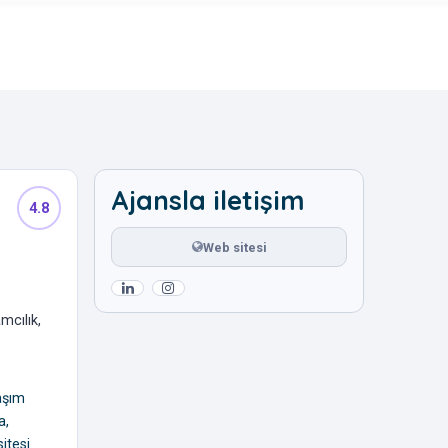
Ajansla iletişim
4.8
Web sitesi
mcılık,
aşım
a,
itesi