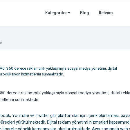
Kategoriler
Blog
İletişim
Ad
ifAd, 360 derece reklamcılık yaklaşımıyla sosyal medya yönetimi, dijital
 prodüksiyon hizmetlerini sunmaktadır.
 360 derece reklamcılık yaklaşımıyla sosyal medya yönetimi, dijital rekla
etlerini sunmaktadır.
ok, YouTube ve Twitter gibi platformlar için içerik planlaması, payl
 süreçleri yürütülmektedir. Dijital reklam yönetimi hizmetleri kapsamınd
e-ticarete yönelik kampanyalar oluşturulmaktadır. Aynı zamanda web s