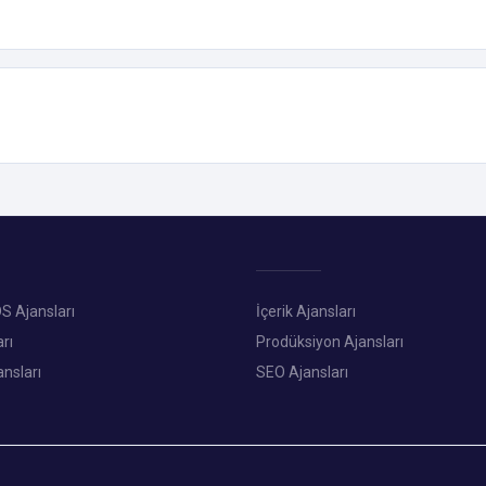
S Ajansları
İçerik Ajansları
rı
Prodüksiyon Ajansları
ansları
SEO Ajansları