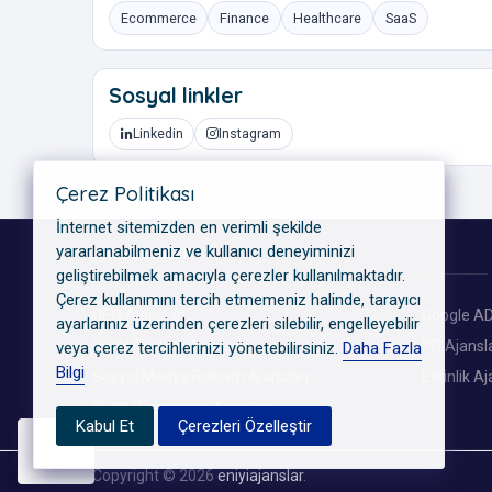
Ecommerce
Finance
Healthcare
SaaS
Sosyal linkler
Linkedin
Instagram
Çerez Politikası
İnternet sitemizden en verimli şekilde
yararlanabilmeniz ve kullanıcı deneyiminizi
KATEGORILER
geliştirebilmek amacıyla çerezler kullanılmaktadır.
Çerez kullanımını tercih etmemeniz halinde, tarayıcı
GEO Ajansları
Google AD
ayarlarınız üzerinden çerezleri silebilir, engelleyebilir
Dijital Reklam Ajansları
PR Ajansla
veya çerez tercihlerinizi yönetebilirsiniz.
Daha Fazla
Bilgi
Sosyal Medya Reklam Ajansları
Etkinlik Aj
Dijital Pazarlama Ajansları
Kabul Et
Çerezleri Özelleştir
Copyright © 2026
eniyiajanslar
.