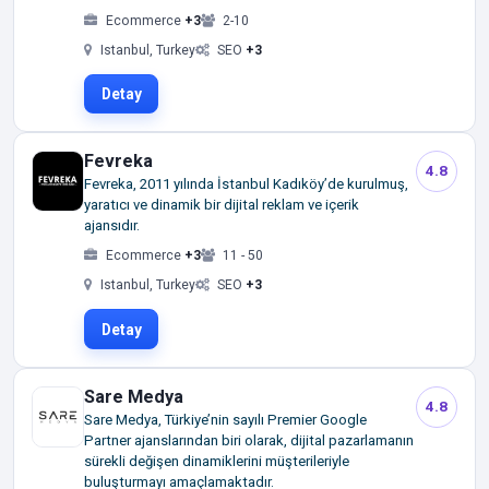
Ecommerce
+3
2-10
Istanbul, Turkey
SEO
+3
Detay
Fevreka
4.8
Fevreka, 2011 yılında İstanbul Kadıköy’de kurulmuş,
yaratıcı ve dinamik bir dijital reklam ve içerik
ajansıdır.
Ecommerce
+3
11 - 50
Istanbul, Turkey
SEO
+3
Detay
Sare Medya
4.8
Sare Medya, Türkiye’nin sayılı Premier Google
Partner ajanslarından biri olarak, dijital pazarlamanın
sürekli değişen dinamiklerini müşterileriyle
buluşturmayı amaçlamaktadır.