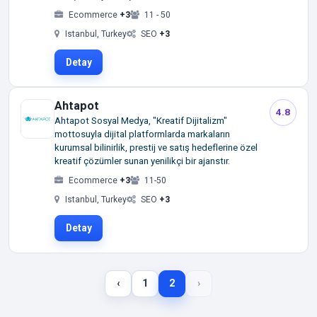
Ecommerce
+3
11 - 50
Istanbul, Turkey
SEO
+3
Detay
Ahtapot
4.8
Ahtapot Sosyal Medya, "Kreatif Dijitalizm"
mottosuyla dijital platformlarda markaların
kurumsal bilinirlik, prestij ve satış hedeflerine özel
kreatif çözümler sunan yenilikçi bir ajanstır.
Ecommerce
+3
11-50
Istanbul, Turkey
SEO
+3
Detay
‹
1
2
›