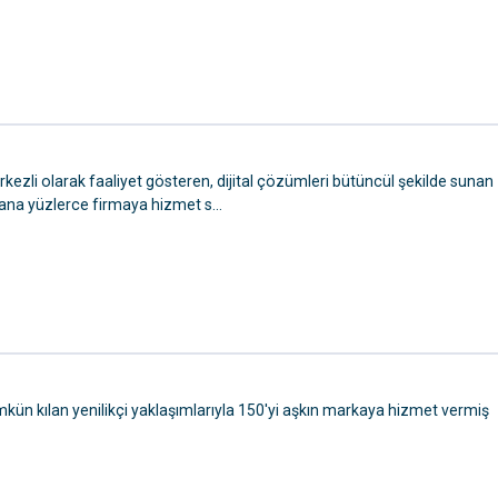
ezli olarak faaliyet gösteren, dijital çözümleri bütüncül şekilde sunan
yana yüzlerce firmaya hizmet s...
ün kılan yenilikçi yaklaşımlarıyla 150'yi aşkın markaya hizmet vermiş