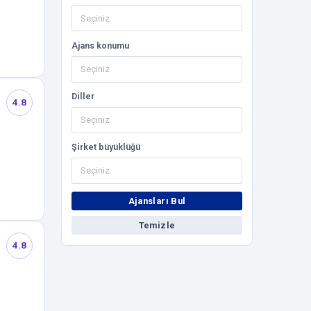
Ajans konumu
Diller
4.8
Şirket büyüklüğü
Ajansları Bul
Temizle
4.8