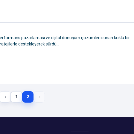
 performans pazarlaması ve dijital dönüşüm çözümleri sunan köklü bir
ratejilerle destekleyerek sürdü...
‹
1
2
›