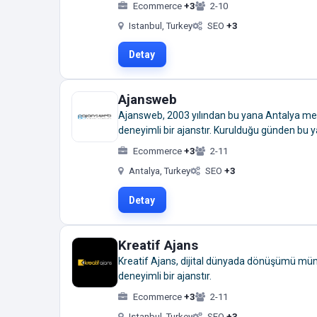
Ecommerce
+3
2-10
Istanbul, Turkey
SEO
+3
Detay
Ajansweb
Ajansweb, 2003 yılından bu yana Antalya merk
deneyimli bir ajanstır. Kurulduğu günden bu 
Ecommerce
+3
2-11
Antalya, Turkey
SEO
+3
Detay
Kreatif Ajans
Kreatif Ajans, dijital dünyada dönüşümü mümk
deneyimli bir ajanstır.
Ecommerce
+3
2-11
Istanbul, Turkey
SEO
+3