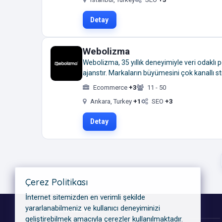
Detay
Webolizma
Webolizma, 35 yıllık deneyimiyle veri odaklı
ajanstır. Markaların büyümesini çok kanallı st
Ecommerce
+3
11 - 50
Ankara, Turkey
+1
SEO
+3
Detay
Çerez Politikası
İnternet sitemizden en verimli şekilde
yararlanabilmeniz ve kullanıcı deneyiminizi
KATEGORILER
geliştirebilmek amacıyla çerezler kullanılmaktadır.