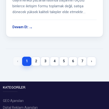
Gayrimenkul pazarlamasında başarının ölçütü
binlerce iletişim formu toplamak değil, satışa
dönecek yüksek kaliteli talepler elde etmektir.
Yatırımcıların karar verme süreçleri u...
Devam Et:
‹
1
2
3
4
5
6
7
›
KATEGORILER
GEO Ajansları
Dijital Reklam Ajansları