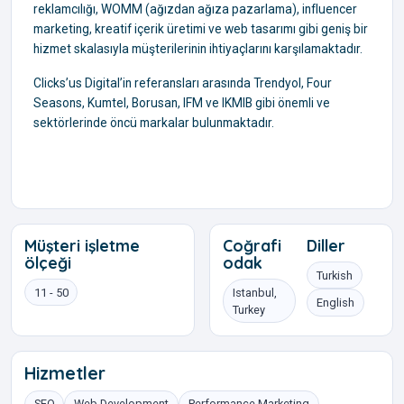
reklamcılığı, WOMM (ağızdan ağıza pazarlama), influencer
marketing, kreatif içerik üretimi ve web tasarımı gibi geniş bir
hizmet skalasıyla müşterilerinin ihtiyaçlarını karşılamaktadır.
Clicks’us Digital’in referansları arasında Trendyol, Four
Seasons, Kumtel, Borusan, IFM ve IKMIB gibi önemli ve
sektörlerinde öncü markalar bulunmaktadır.
Müşteri işletme
Coğrafi
Diller
ölçeği
odak
Turkish
11 - 50
Istanbul,
English
Turkey
Hizmetler
SEO
Web Development
Performance Marketing