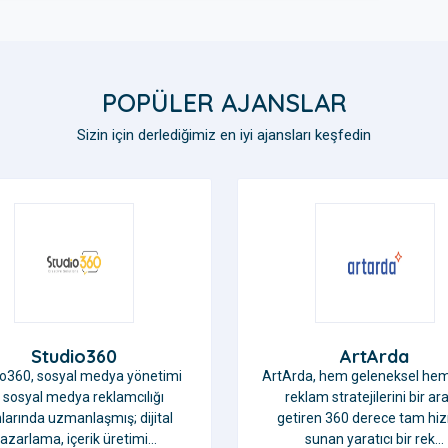
POPÜLER AJANSLAR
Sizin için derlediğimiz en iyi ajansları keşfedin
ArtArda
MarifAd
da, hem geleneksel hem dijital
Denizli merkezli bir dijital r
klam stratejilerini bir araya
ajansı olan MarifAd, 360 d
iren 360 derece tam hizmet
reklamcılık yaklaşımıyla so
sunan yaratıcı bir rek...
medya yönetimi, diji...