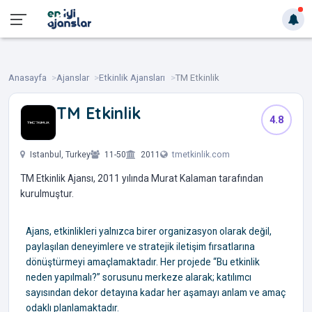
Anasayfa
Ajanslar
Etkinlik Ajansları
TM Etkinlik
TM Etkinlik
4.8
‎ ‎ ‎ ‎ ‎
Istanbul, Turkey
11-50
2011
tmetkinlik.com
TM Etkinlik Ajansı, 2011 yılında Murat Kalaman tarafından
kurulmuştur.
Ajans, etkinlikleri yalnızca birer organizasyon olarak değil,
paylaşılan deneyimlere ve stratejik iletişim fırsatlarına
dönüştürmeyi amaçlamaktadır. Her projede “Bu etkinlik
neden yapılmalı?” sorusunu merkeze alarak; katılımcı
sayısından dekor detayına kadar her aşamayı anlam ve amaç
odaklı planlamaktadır.