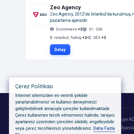
Zeo Agency
Zeo Agency, 2012’de İstanbul’da kurulmuş; me
pazarlama ajansıdır.
Ecommerce
+3
51 - 200
Istanbul, Turkey
+2
SEO
+3
Detay
Çerez Politikası
İnternet sitemizden en verimli şekilde
yararlanabilmeniz ve kullanıcı deneyiminizi
KATEGORILER
geliştirebilmek amacıyla çerezler kullanılmaktadır.
Çerez kullanımını tercih etmemeniz halinde, tarayıcı
GEO Ajansları
Google AD
ayarlarınız üzerinden çerezleri silebilir, engelleyebilir
Dijital Reklam Ajansları
PR Ajansla
veya çerez tercihlerinizi yönetebilirsiniz.
Daha Fazla