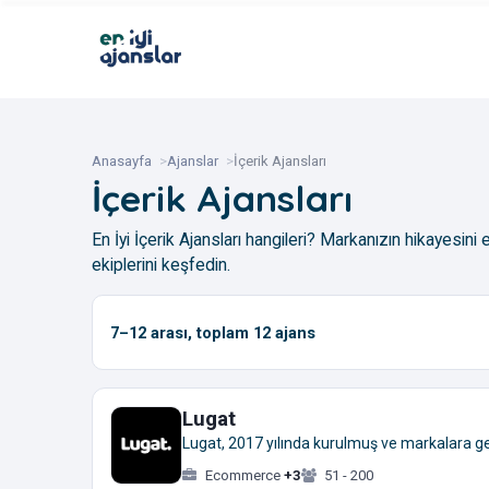
Anasayfa
Ajanslar
İçerik Ajansları
İçerik Ajansları
En İyi İçerik Ajansları hangileri? Markanızın hikayesini
ekiplerini keşfedin.
7–12
arası, toplam
12
ajans
Lugat
Lugat, 2017 yılında kurulmuş ve markalara gen
Ecommerce
+3
51 - 200