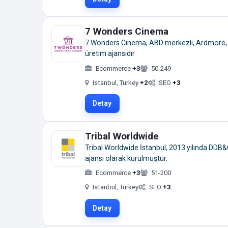
7 Wonders Cinema
7 Wonders Cinema, ABD merkezli, Ardmore, Pe
üretim ajansıdır
Ecommerce
+3
50-249
Istanbul, Turkey
+2
SEO
+3
Detay
Tribal Worldwide
Tribal Worldwide İstanbul, 2013 yılında DDB&C
ajansı olarak kurulmuştur.
Ecommerce
+3
51-200
Istanbul, Turkey
SEO
+3
Detay