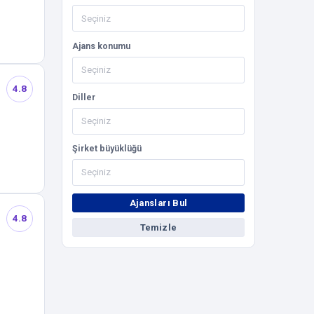
Ajans konumu
4.8
Diller
Şirket büyüklüğü
Ajansları Bul
4.8
Temizle