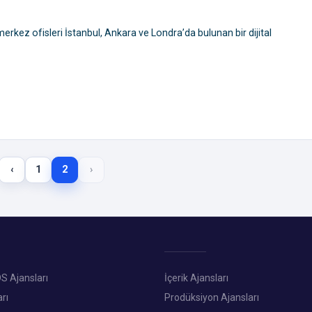
rkez ofisleri İstanbul, Ankara ve Londra’da bulunan bir dijital
‹
1
2
›
S Ajansları
İçerik Ajansları
rı
Prodüksiyon Ajansları