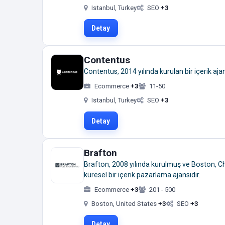
Istanbul, Turkey
SEO
+3
Detay
Contentus
Contentus, 2014 yılında kurulan bir içerik ajan
Ecommerce
+3
11-50
Istanbul, Turkey
SEO
+3
Detay
Brafton
Brafton, 2008 yılında kurulmuş ve Boston, Ch
küresel bir içerik pazarlama ajansıdır.
Ecommerce
+3
201 - 500
Boston, United States
+3
SEO
+3
Detay