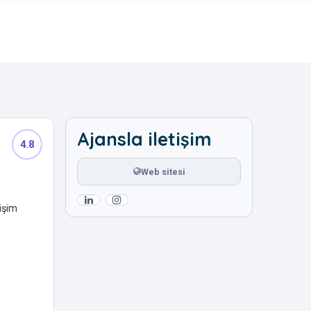
Ajansla iletişim
4.8
Web sitesi
işim