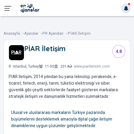
Anasayfa
Ajanslar
PR Ajansları
PİAR İletişim
PİAR İletişim
4.8
‎ ‎ ‎ ‎ ‎ ‎
Istanbul, Turkey
11-50
2014
www.piariletisim.com
PİAR İletişim, 2014 yılından bu yana teknoloji, perakende, e-
ticaret, fintech, enerji, tarım, tüketici elektroniği ve siber
güvenlik gibi çeşitli sektörlerde faaliyet gösteren markalara
stratejik iletişim ve danışmanlık hizmetleri sunmaktadır.
Ulusal ve uluslararası markaların Türkiye pazarında
büyümelerini desteklemek amacıyla dijital çağın iletişim
dinamiklerine uygun çözümler geliştirmektedir.