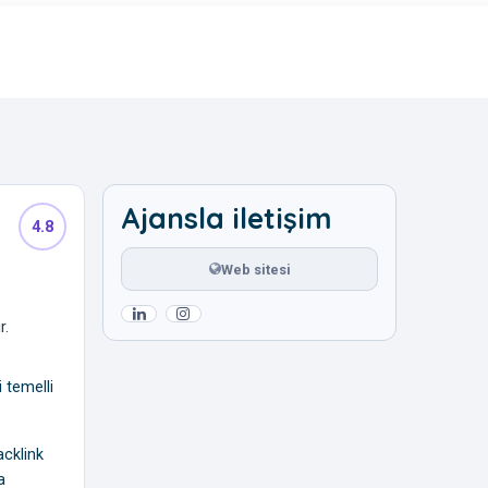
Ajansla iletişim
4.8
Web sitesi
r.
 temelli
acklink
a