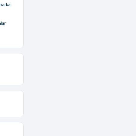
 marka
lar