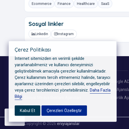
Ecommerce
Finance
Healthcare
SaaS
Sosyal linkler
Linkedin
Instagram
Çerez Politikası
İnternet sitemizden en verimli şekilde
yararlanabilmeniz ve kullanıcı deneyiminizi
KATEGORILER
geliştirebilmek amacıyla çerezler kullanılmaktadır.
Çerez kullanımını tercih etmemeniz halinde, tarayıcı
GEO Ajansları
Google AD
ayarlarınız üzerinden çerezleri silebilir, engelleyebilir
Dijital Reklam Ajansları
PR Ajansla
veya çerez tercihlerinizi yönetebilirsiniz.
Daha Fazla
Bilgi
Sosyal Medya Reklam Ajansları
Etkinlik Aj
Dijital Pazarlama Ajansları
Kabul Et
Çerezleri Özelleştir
Copyright © 2026
eniyiajanslar
.