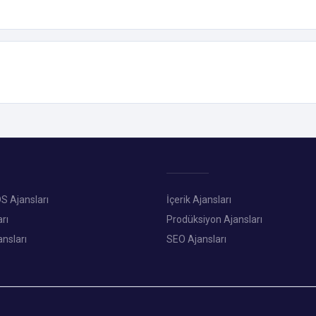
S Ajansları
İçerik Ajansları
rı
Prodüksiyon Ajansları
ansları
SEO Ajansları