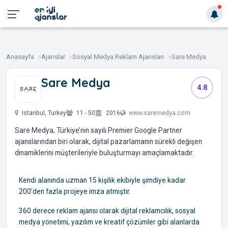
Anasayfa
Ajanslar
Sosyal Medya Reklam Ajansları
Sare Medya
Sare Medya
4.8
‎ ‎ ‎ ‎ ‎ ‎ ‎ ‎
Istanbul, Turkey
11 - 50
2016
www.saremedya.com
Sare Medya, Türkiye’nin sayılı Premier Google Partner
ajanslarından biri olarak, dijital pazarlamanın sürekli değişen
dinamiklerini müşterileriyle buluşturmayı amaçlamaktadır.
Kendi alanında uzman 15 kişilik ekibiyle şimdiye kadar
200’den fazla projeye imza atmıştır.
360 derece reklam ajansı olarak dijital reklamcılık, sosyal
medya yönetimi, yazılım ve kreatif çözümler gibi alanlarda