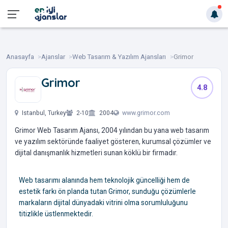
Anasayfa
Ajanslar
Web Tasarım & Yazılım Ajansları
Grimor
Grimor
4.8
‎ ‎ ‎ ‎ ‎ ‎ ‎
Istanbul, Turkey
2-10
2004
www.grimor.com
Grimor Web Tasarım Ajansı, 2004 yılından bu yana web tasarım
ve yazılım sektöründe faaliyet gösteren, kurumsal çözümler ve
dijital danışmanlık hizmetleri sunan köklü bir firmadır.
Web tasarımı alanında hem teknolojik güncelliği hem de
estetik farkı ön planda tutan Grimor, sunduğu çözümlerle
markaların dijital dünyadaki vitrini olma sorumluluğunu
titizlikle üstlenmektedir.