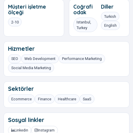
Müşteri işletme
Coğrafi
Diller
ölçeği
odak
Turkish
2-10
Istanbul,
English
Turkey
Hizmetler
SEO
Web Development
Performance Marketing
Social Media Marketing
Sektörler
Ecommerce
Finance
Healthcare
SaaS
Sosyal linkler
Linkedin
Instagram